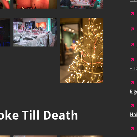
+ T
Rig
oke Till Death
Noi