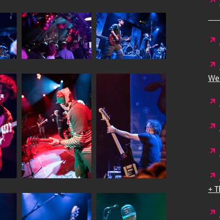
We
+ T