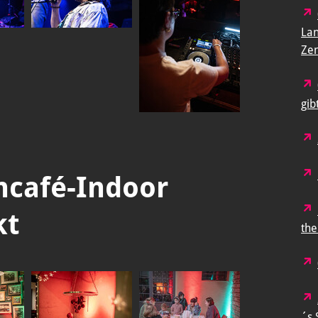
Lan
Ze
gib
ncafé-Indoor
kt
the
´s 