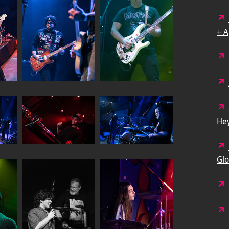
+ A
He
Gl